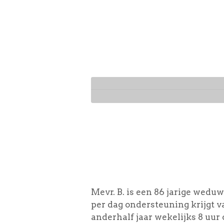
Ga
direct
naar
de
hoofdinhoud
Mevr. B. is een 86 jarige weduwe
per dag ondersteuning krijgt v
anderhalf jaar wekelijks 8 uur