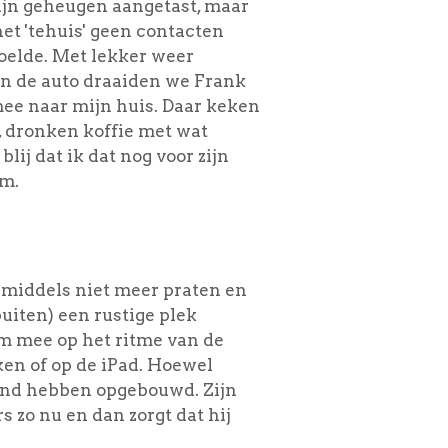
ijn geheugen aangetast, maar
het 'tehuis' geen contacten
voelde. Met lekker weer
 In de auto draaiden we Frank
ee naar mijn huis. Daar keken
, dronken koffie met wat
lij dat ik dat nog voor zijn
em.
nmiddels niet meer praten en
uiten) een rustige plek
m mee op het ritme van de
ken of op de iPad. Hoewel
band hebben opgebouwd. Zijn
 zo nu en dan zorgt dat hij