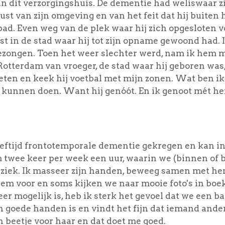
in dit verzorgingshuis. De dementie had weliswaar z
wust van zijn omgeving en van het feit dat hij buiten 
ad. Even weg van de plek waar hij zich opgesloten 
fst in de stad waar hij tot zijn opname gewoond had.
zongen. Toen het weer slechter werd, nam ik hem m
otterdam van vroeger, de stad waar hij geboren was
 eten en keek hij voetbal met mijn zonen. Wat ben ik b
 kunnen doen. Want hij genóót. En ik genoot mét h
leeftijd frontotemporale dementie gekregen en kan i
twee keer per week een uur, waarin we (binnen of b
ziek. Ik masseer zijn handen, beweeg samen met he
hem voor en soms kijken we naar mooie foto's in boe
r mogelijk is, heb ik sterk het gevoel dat we een 
n goede handen is en vindt het fijn dat iemand anders
een beetje voor haar en dat doet me goed.