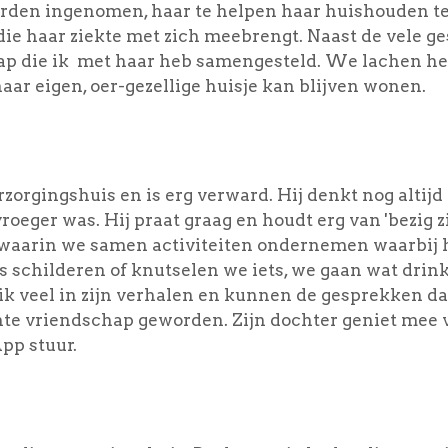
rden ingenomen, haar te helpen haar huishouden te
die haar ziekte met zich meebrengt. Naast de vele g
map die ik met haar heb samengesteld. We lachen he
haar eigen, oer-gezellige huisje kan blijven wonen.
zorgingshuis en is erg verward. Hij denkt nog altijd 
roeger was. Hij praat graag en houdt erg van 'bezig z
r waarin we samen activiteiten ondernemen waarbij h
ms schilderen of knutselen we iets, we gaan wat drin
ik veel in zijn verhalen en kunnen de gesprekken d
te vriendschap geworden. Zijn dochter geniet mee va
pp stuur.